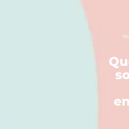
Mu
Qu
so
en