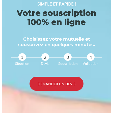
SIMPLE ET RAPIDE !
Votre souscription
100% en ligne
Choisissez votre mutuelle et
souscrivez en quelques minutes.
1
2
3
4
Situation
Devis
Souscription
Validation
DEMANDER UN DEVIS