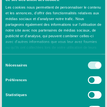
Les cookies nous permettent de personnaliser le contenu
Toutes ces informations
et les annonces, d'offrir des fonctionnalités relatives aux
sont présentes sur la carte
médias sociaux et d'analyser notre trafic. Nous
de tiers payant.
L’établissement de santé
partageons également des informations sur l'utilisation de
devra ensuite saisir le
notre site avec nos partenaires de médias sociaux, de
numéro d’entrée, la date
publicité et d'analyse, qui peuvent combiner celles-ci
d’entrée, le début de la
avec d'autres informations que vous leur avez fournies
période de prise en charge,
ou qu'ils ont collectées lors de votre utilisation de leurs
la durée estimée du séjour,
services.
la discipline concernée et
Sélection
les prestations demandées.
Nécessaires
du
consentement
Avez-vous trouvé la
Préférences
réponse à votre question
?
Statistiques
Oui