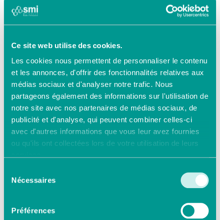
des charges imprévues, peut
obtenir un secours financier
exceptionnel.
Vous pouvez saisir le fonds
Ce site web utilise des cookies.
d’action sociale en complétant
Les cookies nous permettent de personnaliser le contenu
un formulaire dont vous pouvez
et les annonces, d'offrir des fonctionnalités relatives aux
faire la demande :
médias sociaux et d'analyser notre trafic. Nous
par téléphone au numéro
partageons également des informations sur l'utilisation de
d’appel figurant sur votre
notre site avec nos partenaires de médias sociaux, de
attestation de tiers payant ;
publicité et d'analyse, qui peuvent combiner celles-ci
par courrier ou en agence.
avec d'autres informations que vous leur avez fournies
ou qu'ils ont collectées lors de votre utilisation de leurs
Attention, l’attribution d’une aide
services.
financière ne présente pas de
Sélection
caractère automatique et chaque
Nécessaires
dossier est appréciée au cas par
du
cas, par une commission, sur la
consentement
base de critères objectifs :
Préférences
situation familiale, ressources