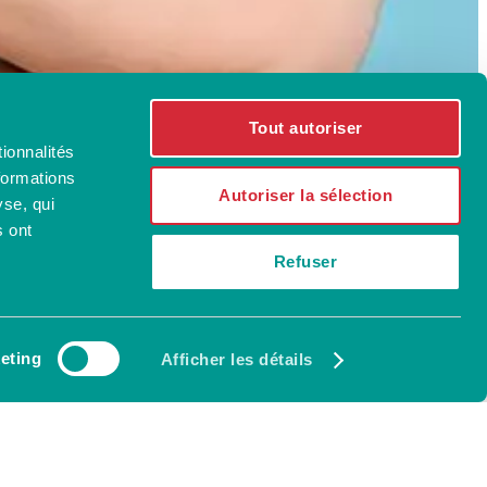
Tout autoriser
ionnalités
formations
Autoriser la sélection
yse, qui
s ont
Refuser
eting
Afficher les détails
SIMPLE ET RAPIDE !
Votre
souscription