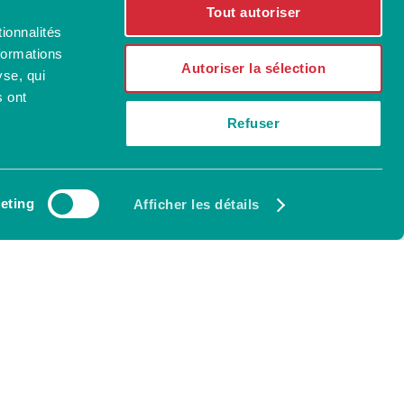
Tout autoriser
ionnalités
formations
Autoriser la sélection
yse, qui
s ont
Refuser
eting
Afficher les détails