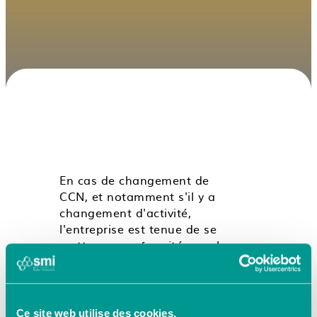
En cas de changement de
CCN, et notamment s'il y a
changement d'activité,
l'entreprise est tenue de se
mettre en conformité avec la
nouvelle CCN appliquée.
En cas de changement du
contenu de la CCN, notamment
Ce site web utilise des cookies.