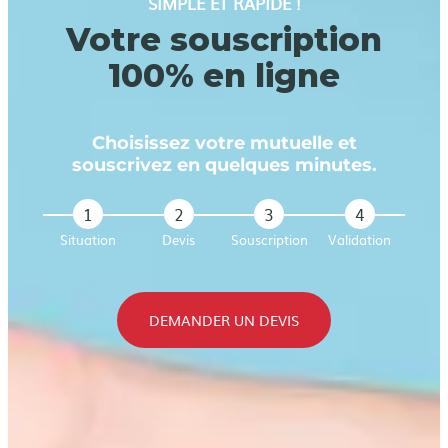
SIMPLE ET RAPIDE !
Votre souscription
100% en ligne
Choisissez votre mutuelle et
souscrivez en quelques minutes.
1
2
3
4
Situation
Devis
Souscription
Validation
DEMANDER UN DEVIS