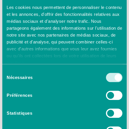
après la signature d'un nouvel
Les cookies nous permettent de personnaliser le contenu
avenant portant sur la
et les annonces, d'offrir des fonctionnalités relatives aux
prévoyance, les entreprises qui
médias sociaux et d'analyser notre trafic. Nous
sont adhérentes aux
partageons également des informations sur l'utilisation de
organisations patronales
notre site avec nos partenaires de médias sociaux, de
signataires de l'avenant (ou de
publicité et d'analyse, qui peuvent combiner celles-ci
l'accord) doivent appliquer ses
avec d'autres informations que vous leur avez fournies
nouvelles dispositions à la date
d'effet qui y est prévue. Pour les
ou qu'ils ont collectées lors de votre utilisation de leurs
autres entreprises, il faut
services.
attendre au minimum la
Sélection
publication d'un arrêté dit
Nécessaires
du
d'extension pour que les
consentement
nouvelles garanties prévues leur
Préférences
soient obligatoirement
applicables.
Statistiques
Avez-vous trouvé la
réponse à votre question