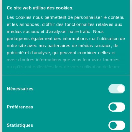
Ce site web utilise des cookies.
Les cookies nous permettent de personnaliser le contenu
et les annonces, d'offrir des fonctionnalités relatives aux
médias sociaux et d'analyser notre trafic. Nous
partageons également des informations sur l'utilisation de
notre site avec nos partenaires de médias sociaux, de
publicité et d'analyse, qui peuvent combiner celles-ci
Retour aux questions
avec d'autres informations que vous leur avez fournies
ou qu'ils ont collectées lors de votre utilisation de leurs
Le tarif de convention de la
services.
Sécurité sociale pour une
consultation de médecin de
Sélection
Nécessaires
secteur 1 (médecin généraliste)
du
est de 26,50 €. Le taux de
consentement
remboursement de l’Assurance
Préférences
maladie est de 70 % auquel
s’ajoute une participation
forfaitaire de 1 €. Si votre
Statistiques
contrat prévoit la prise en charge