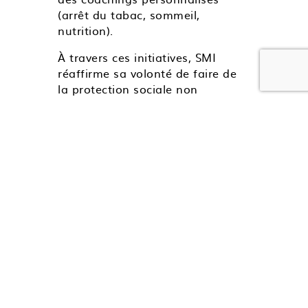
(arrêt du tabac, sommeil,
nutrition).
À travers ces initiatives, SMI
réaffirme sa volonté de faire de
la protection sociale non
seulement une couverture
financière, mais aussi un
véritable levier de performance
et de qualité de vie au travail.
Lire l’intégralité de l’interview
À lire aussi