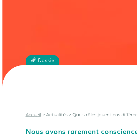
Dossier
Accueil
>
Actualités
> Quels rôles jouent nos différe
Nous avons rarement conscience 