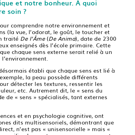
ique et notre bonheur. À quoi
e soin ?
pour comprendre notre environnement et
s (la vue, l’odorat, le goût, le toucher et
n traité
De l’Âme
(
De Anima
), date de 2300
eux enseignés dès l’école primaire. Cette
 que chaque sens externe serait relié à un
 l’environnement.
 désormais établi que chaque sens est lié à
exemple, la peau possède différents
ur détecter les textures, ressentir les
uleur, etc. Autrement dit, le « sens du
e de « sens » spécialisés, tant externes
ences et en psychologie cognitive, ont
ones dits multisensoriels, démontrant que
rect, n’est pas « unisensorielle » mais «