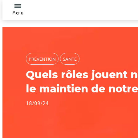
Menu
PRÉVENTION
SANTÉ
Quels rôles jouent n
le maintien de notre
18/09/24