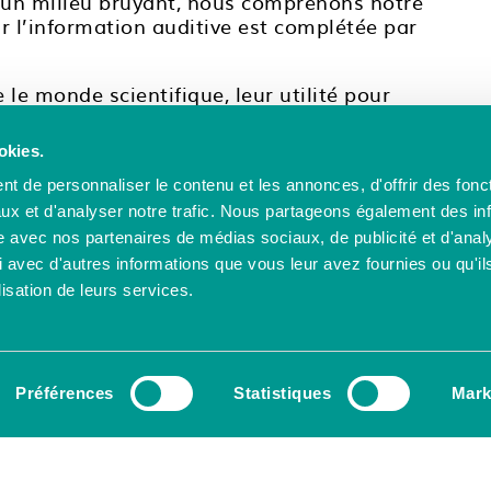
s un milieu bruyant, nous comprenons notre
r l’information auditive est complétée par
e le monde scientifique, leur utilité pour
 quels sont les nouveaux sens officiellement
s sont essentiels pour notre santé et
okies.
 au quotidien.
t de personnaliser le contenu et les annonces, d'offrir des fonct
ux et d'analyser notre trafic. Nous partageons également des in
site avec nos partenaires de médias sociaux, de publicité et d'anal
duation and classification, 2014.
 avec d'autres informations que vous leur avez fournies ou qu'il
sory Processes, 2004.
lisation de leurs services.
Préférences
Statistiques
Mark