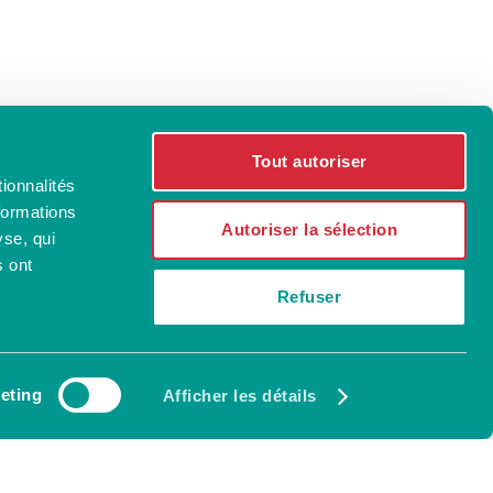
Tout autoriser
ionnalités
formations
Autoriser la sélection
yse, qui
s ont
Refuser
eting
Afficher les détails