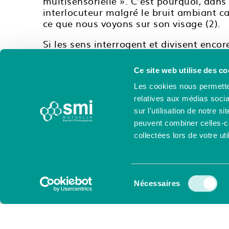
multisensorielle ». C’est pourquoi, dan
interlocuteur malgré le bruit ambiant ca
ce que nous voyons sur son visage (2).
Si les sens interrogent et divisent encor
notre survie fait l’unanimité. Découvrez
recensés, en quoi nos capteurs sensoriel
Ce site web utilise des co
comment il est possible de les renforcer
Les cookies nous permetten
Sources :
relatives aux médias socia
sur l'utilisation de notre 
François Le Corre, Distinguishing the senses : Indivi
peuvent combiner celles-ci
Calvert, Spence et Stein, The Handbook of Multisen
collectées lors de votre uti
Articles du dossier
Sélection
Nécessaires
du
consentement