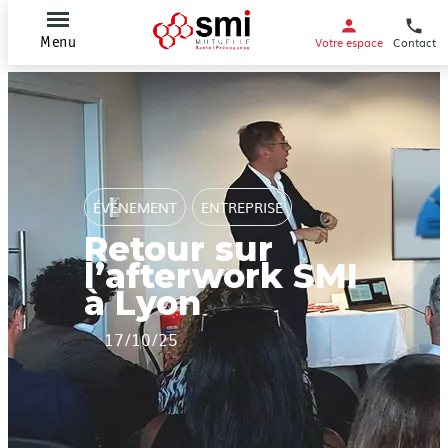
Votre espace
Contact
Menu
ÉVÉNEMENT
ENTREPRISE
Retour sur
l’afterwork SMI
à Lyon
17/10/25