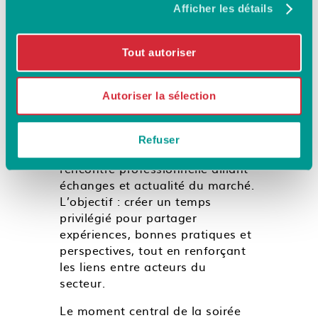
dernier, SMI a réuni une
Afficher les détails
vingtaine de courtiers
partenaires lors d’un
Tout autoriser
afterwork organisé à
Lyon.
Autoriser la sélection
Dans le cadre de sa politique de
proximité avec ses partenaires,
SMI a convié une sélection de
Refuser
courtiers lyonnais à une
rencontre professionnelle alliant
échanges et actualité du marché.
L’objectif : créer un temps
privilégié pour partager
expériences, bonnes pratiques et
perspectives, tout en renforçant
les liens entre acteurs du
secteur.
Le moment central de la soirée