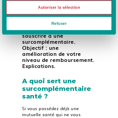
toujours facile de s’y
Autoriser la sélection
retrouver. En complément
de votre couverture santé
obligatoire ou de votre
Refuser
mutuelle, vous pouvez
souscrire à une
surcomplémentaire.
Objectif : une
amélioration de votre
niveau de remboursement.
Explications.
A quoi sert une
surcomplémentaire
santé ?
Si vous possédez déjà une
mutuelle santé qui ne vous