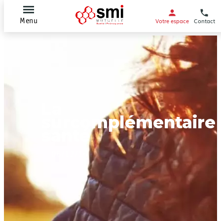
Votre espace
Contact
Menu
La
surcomplémentaire
santé
06/12/16