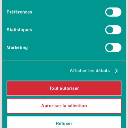
consentement
Préférences
Statistiques
Marketing
Certaines cultures
privilégient le
Afficher les détails
recueillement et la
sobriété, d’autres la
Tout autoriser
fêtent. Voici des
exemples illustrant le
poids des traditions.
Autoriser la sélection
Du Mexique à la Corée, en
passant par le Ghana,
Refuser