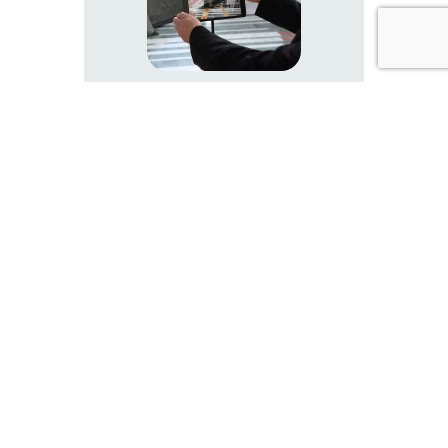
TENDANCES
Quelles sont
les dernières
tendances
qui
bouleversent
les pratiques
funéraires ?
17/10/25