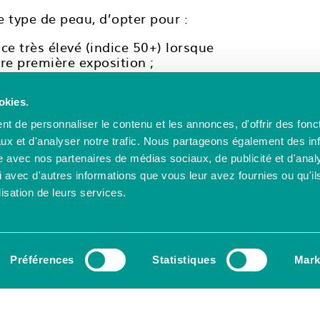
re type de peau, d’opter pour :
ce très élevé (indice 50+) lorsque
tre première exposition ;
) par ensoleillement moyen, en milieu ou fin
okies.
25) lorsque l’ensoleillement est doux ou en
t de personnaliser le contenu et les annonces, d'offrir des fonct
ux et d'analyser notre trafic. Nous partageons également des in
tre renouvelée toutes les deux heures. Il est
site avec nos partenaires de médias sociaux, de publicité et d'anal
12h et 16h et de privilégier une détente à
 avec d'autres informations que vous leur avez fournies ou qu'il
te.
lisation de leurs services.
re peau grâce à votre
ts alimentaires un mois
Préférences
Statistiques
Mark
/ou la consommation
comme la carotte, le
isent le bronzage.