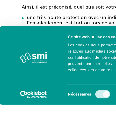
Ainsi, il est préconisé, quel que soit vot
une très haute protection avec un indi
l’ensoleillement est fort ou lors de vo
une haute protection (indices 30 à 50
de séjour ;
Ce site web utilise des co
une protection moyenne (indices 15 à 
fin de séjour.
Les cookies nous permetten
relatives aux médias socia
L’application d’un produit solaire doit ê
sur l'utilisation de notre 
recommandé d’éviter de s’exposer entre 
peuvent combiner celles-ci
l’ombre afin de limiter l’exposition direc
collectées lors de votre uti
Vous pouvez également préparer vot
Sélection
alimentation. La prise de complémen
Nécessaires
du
avant votre exposition au soleil et
consentement
d’aliments riches en béta-carotène, 
melon, l’abricot ou la mangue, optim