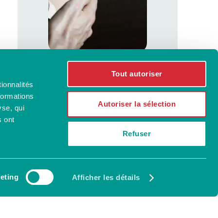
Téléconsultation
Tout autoriser
de SMI : le
ionnalités
médecin de garde
formations
de vos vacances
Autoriser la sélection
yse, qui
17/06/21
s ont
Refuser
eting
Afficher les détails
Newsletter
CONSULTER LA NEWSLETTER