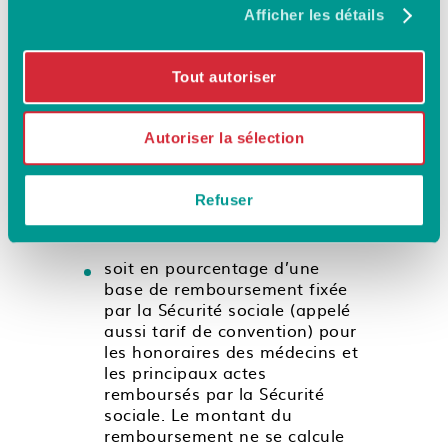
s’organise par postes de soins.
Afficher les détails
Les principaux sont
l’hospitalisation, les soins
Tout autoriser
courants, le dentaire, l’optique,
l’audiologie, etc.
Autoriser la sélection
Les niveaux de remboursements
Refuser
d’une complémentaire santé
sont exprimés :
soit en pourcentage d’une
base de remboursement fixée
par la Sécurité sociale (appelé
aussi tarif de convention) pour
les honoraires des médecins et
les principaux actes
remboursés par la Sécurité
sociale. Le montant du
remboursement ne se calcule