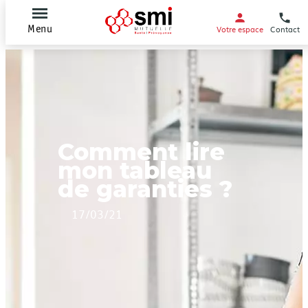
Votre espace
Contact
Menu
Comment lire
mon tableau
de garanties ?
17/03/21