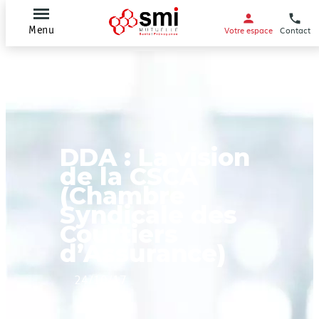
Votre espace
Contact
Menu
DDA : La vision
de la CSCA
(Chambre
Syndicale des
Courtiers
d’Assurance)
24/10/17