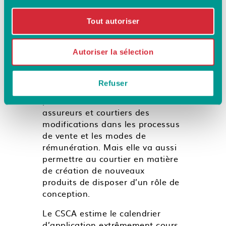
comme un moyen
Tout autoriser
supplémentaire de valoriser le
rôle de courtiers.
Autoriser la sélection
Elle intègre une égalité de
traitement entre les réseaux de
distribution et entre les
Refuser
opérateurs. Elle va nécessiter
pour l’ensemble des distributeurs
assureurs et courtiers des
modifications dans les processus
de vente et les modes de
rémunération. Mais elle va aussi
permettre au courtier en matière
de création de nouveaux
produits de disposer d’un rôle de
conception.
Le CSCA estime le calendrier
d’application extrêmement cours