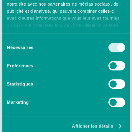
notre site avec nos partenaires de médias sociaux, de
publicité et d'analyse, qui peuvent combiner celles-ci
avec d'autres informations que vous leur avez fournies
ou qu'ils ont collectées lors de votre utilisation de leurs
services.
Sélection
Nécessaires
du
consentement
Préférences
Article
Statistiques
Marketing
Cette directive vient renforcer le
rôle de conseil du courtier et doit
Afficher les détails
être perçue au sein des cabinets