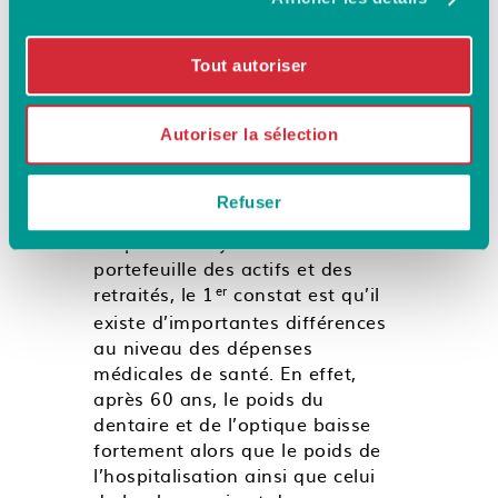
de la loi EVIN soulèvent
des points de vigilance :
Tout autoriser
Le maintien à l’identique du
régime des actifs aux anciens
Autoriser la sélection
salariés correspond-il aux
besoins réels des retraités en
termes de prestations ?
Refuser
D’après l’analyse de notre
portefeuille des actifs et des
retraités, le 1
constat est qu’il
er
existe d’importantes différences
au niveau des dépenses
médicales de santé. En effet,
après 60 ans, le poids du
dentaire et de l’optique baisse
fortement alors que le poids de
l’hospitalisation ainsi que celui