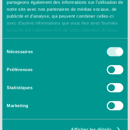
partageons également des informations sur l'utilisation de
notre site avec nos partenaires de médias sociaux, de
publicité et d'analyse, qui peuvent combiner celles-ci
avec d'autres informations que vous leur avez fournies
ou qu'ils ont collectées lors de votre utilisation de leurs
services.
Sélection
Nécessaires
du
consentement
Préférences
Article
Statistiques
Marketing
D’un point de vue
technique, les évolutions
Afficher les détails