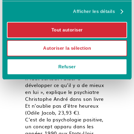
La psychologie positive
est un concept apparu
Afficher les détails
dans les années 1990 aux
Etats-Unis.
Tout autoriser
On ne peut plus continuer à voir
la psychothérapie comme une
Autoriser la sélection
démarche consistant à dire au
patient “ parlez-moi de vos
problèmes encore et encore et
Refuser
on verra ce qu’on peut en faire ”,
il faut surtout l’aider à
développer ce qu’il y a de mieux
en lui », explique le psychiatre
Christophe André dans son livre
Et n’oublie pas d’être heureux
(Odile Jacob, 23,93 €).
C’est de la psychologie positive,
un concept apparu dans les
années 1990 aux Etats-Unis.